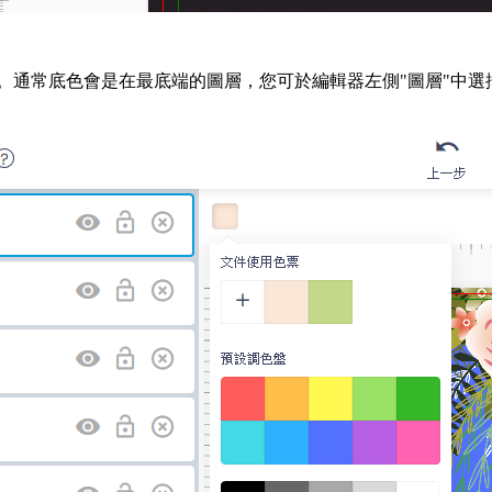
。通常底色會是在最底端的圖層，您可於編輯器左側"圖層"中選